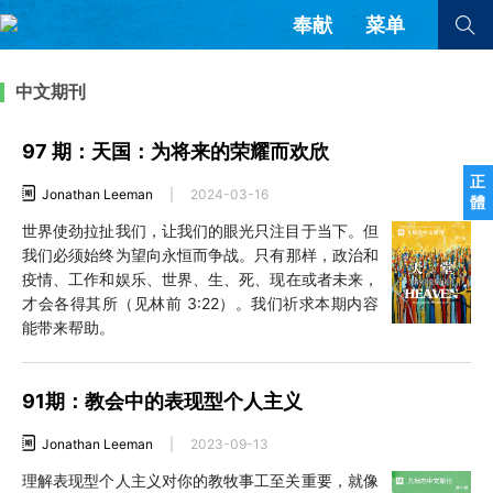
奉献
菜单
查看全部
查看全部
中文期刊
97 期：天国：为将来的荣耀而欢欣
文章
书评
访谈
问答
正
Jonathan Leeman
|
2024-03-16
體
来信
世界使劲拉扯我们，让我们的眼光只注目于当下。但
我们必须始终为望向永恒而争战。只有那样，政治和
隐私条款
其他的模式
疫情、工作和娱乐、世界、生、死、现在或者未来，
教会带领
解经式讲道与神学
才会各得其所（见林前 3:22）。我们祈求本期内容
简体中文
正體中文
英语
能带来帮助。
福音传讲与宣教
成员制与教会纪律
西班牙语
葡萄牙语
俄语
乌兹别克语
达里语
波斯语
91期：教会中的表现型个人主义
团契生活与祷告
法语
罗马尼亚语
波兰语
越南语
意大利语
德语
Jonathan Leeman
|
2023-09-13
韩语
土耳其语
阿拉伯语
理解表现型个人主义对你的教牧事工至关重要，就像
阿尔巴尼亚语
塞尔维亚语
柬埔寨语