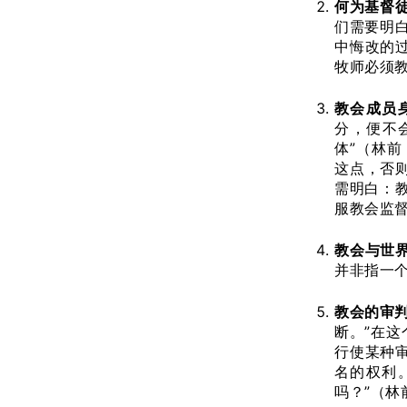
何为基督
们需要明
中悔改的
牧师必须
教会成员
分，便不
体”（林前
这点，否
需明白：
服教会监
教会与世
并非指一
教会的审
断。”在
行使某种
名的权利。
吗？”（林