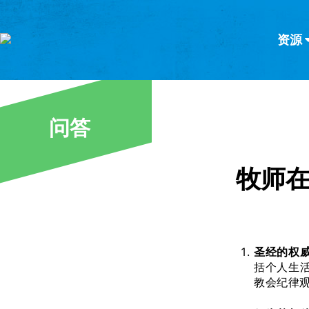
资源
简体中文
正體中文
英语
西班牙语
意大利语
德语
分类
问答
隐私条款
文章
牧师
圣经的权
括个人生
教会纪律