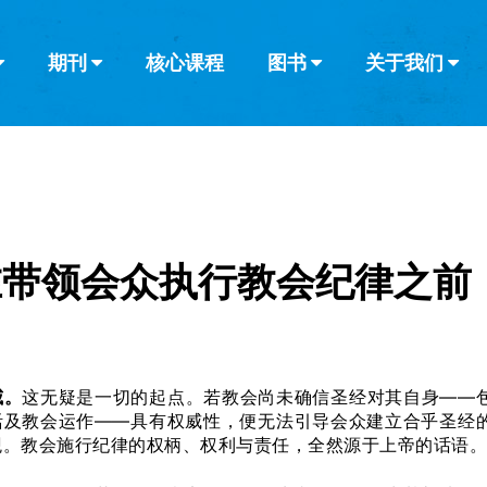
期刊
核心课程
图书
关于我们
查看全部
查看全部
葡萄牙语
俄语
乌兹别克语
达里语
波斯
韩语
土耳其语
阿拉伯语
阿尔巴尼亚语
栏目
其他的模式
什么是健康教
教会带领
书评
解经式讲道与
访谈
在带领会众执行教会纪律之前
威。
这无疑是一切的起点。若教会尚未确信圣经对其自身——
活及教会运作——具有权威性，便无法引导会众建立合乎圣经
观。教会施行纪律的权柄、权利与责任，全然源于上帝的话语。