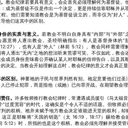
徒。
教会纪律若要具有意义，会众首先必须理解何为基督徒。
白：成为基督徒不仅是作出一个决定，更是持续信靠耶稣并从
过程。他们需要知道教会是为基督徒设立的，而非仅为“好人”
教导他们这其中的区别。
身份的实质与意义。
若教会不明白自身具有“内部”与“外部”
会愿意将人逐出教会。圣经明确指出：有人是基督身体的“
 12:27），也有人是“外人”（林前 5:12）。教会同样需要理
则将人逐出“无内”之地的想法听来荒谬可笑。不仅如此，教会
教会成员身份意味着公开确认某人对耶稣的信仰告白，以及其
督的决定。当教会开始理解这点时，教会纪律的意义才会真正显
界的区别。
神要祂的子民与世界判然有别。祂定意要他们过圣
个人已停止犯罪，而是指他（或她）已向罪开战。在期望教会理
判责任。
许多牧师推行教会纪律时，常遭遇成员援引《马太福音》
这个“过度宽容”的时代，这确实是个令人不适的话题。但牧师
审判的权柄。祂并未赋予地方教会决定谁能进天堂的权利，却
这正是耶稣将“天国的钥匙”（太 16:19，18:17）赐给
前 5:12）时，所指的也是这个权柄。教会必须先理解并接受