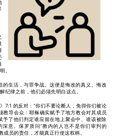
他
罪
，
之
肢
解
还
顺
明。
洁的生活，与罪争战。这便是悔改的真义。悔改
解纪律之前，他们必须先明白这点。
7:1 的反对：“你们不要论断人，免得你们被论
必须教导会众：耶稣确实赋予了地方教会对其成员
赋予了他们判定谁应留在地上聚会中、谁该被除
教会的深意。保罗质问“教内的人岂不是你们审判的
管教成员的责任，才能真正行使这权柄。