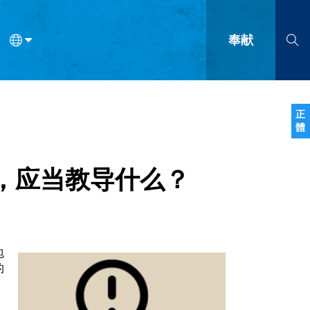
奉献
语
法语
罗马尼亚语
波兰语
越南语
塞尔维亚语
柬埔寨语
正
體
会的九个标志？
什么是九标志事工？
神学
福音传讲与宣教
问答
成
，应当教导什么？
包
的