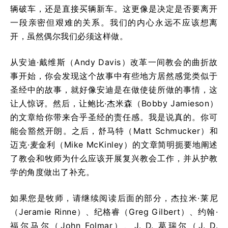
辆破车，还是直接买辆新车。这更像是决定是否要离开
一段亲密但艰难的关系。我们的内心永远不应该想离
开，虽然偶尔我们必须这样做。
从安迪·戴维斯（Andy Davis）改革一间教会的曲折故
事开始，你会发现这个故事中有些地方居然感觉类似于
圣经中的故事，就好像安迪是在做使徒所做的事情，这
让人惊讶。然后，让鲍比·杰米森（Bobby Jamieson）
的文章给你带来合乎圣经的责任感。我是说真的。你可
能会豁然开朗。之后，舒马特（Matt Schmucker）和
迈克·麦金利（Mike McKinley）的文章简明扼要地阐述
了教会和牧师为什么应该开展复兴教会工作，并从护教
学的角度做出了补充。
如果您是牧师，请继续阅读后面的部分，杰拉米·莱尼
（Jeramie Rinne）、纪格睿（Greg Gilbert）、约翰·
福尔马尔（John Folmar）、J. D. 葛瑞尔（J. D.