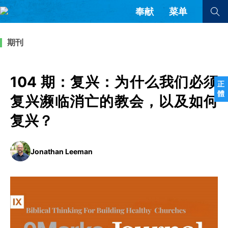
奉献
菜单
查看全部
查看全部
期刊
文章
书评
访谈
问答
104 期：复兴：为什么我们必须
正
體
来信
复兴濒临消亡的教会，以及如何
复兴？
隐私条款
其他的模式
教会带领
解经式讲道与神学
简体中文
正體中文
英语
Jonathan Leeman
福音传讲与宣教
成员制与教会纪律
西班牙语
葡萄牙语
俄语
乌兹别克语
达里语
波斯语
团契生活与祷告
法语
罗马尼亚语
波兰语
越南语
意大利语
德语
韩语
土耳其语
阿拉伯语
阿尔巴尼亚语
塞尔维亚语
柬埔寨语