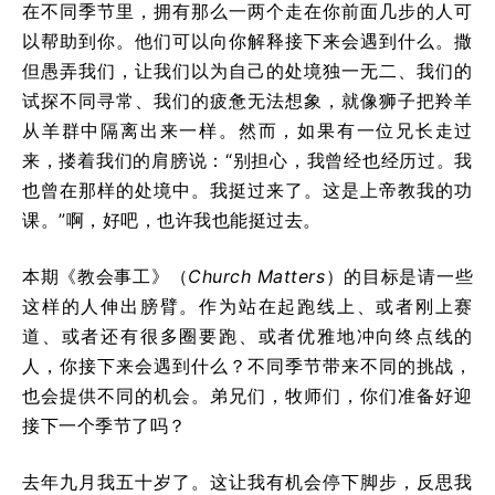
在不同季节里，拥有那么一两个走在你前面几步的人可
以帮助到你。他们可以向你解释接下来会遇到什么。撒
但愚弄我们，让我们以为自己的处境独一无二、我们的
试探不同寻常、我们的疲惫无法想象，就像狮子把羚羊
从羊群中隔离出来一样。然而，如果有一位兄长走过
来，搂着我们的肩膀说：“别担心，我曾经也经历过。我
也曾在那样的处境中。我挺过来了。这是上帝教我的功
课。”啊，好吧，也许我也能挺过去。
本期《教会事工》（
Church Matters
）的目标是请一些
这样的人伸出膀臂。作为站在起跑线上、或者刚上赛
道、或者还有很多圈要跑、或者优雅地冲向终点线的
人，你接下来会遇到什么？不同季节带来不同的挑战，
也会提供不同的机会。弟兄们，牧师们，你们准备好迎
接下一个季节了吗？
去年九月我五十岁了。这让我有机会停下脚步，反思我