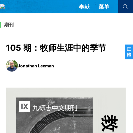
奉献
菜单
查看全部
查看全部
期刊
文章
书评
访谈
问答
105 期：牧师生涯中的季节
正
體
来信
Jonathan Leeman
隐私条款
其他的模式
教会带领
解经式讲道与神学
简体中文
正體中文
英语
福音传讲与宣教
成员制与教会纪律
西班牙语
葡萄牙语
俄语
乌兹别克语
达里语
波斯语
团契生活与祷告
法语
罗马尼亚语
波兰语
越南语
意大利语
德语
韩语
土耳其语
阿拉伯语
阿尔巴尼亚语
塞尔维亚语
柬埔寨语