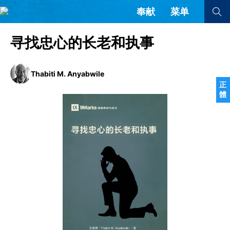
奉献
菜单
查看全部
查看全部
寻找忠心的长老和执事
文章
书评
访谈
问答
Thabiti M. Anyabwile
正
體
来信
隐私条款
其他的模式
教会带领
解经式讲道与神学
简体中文
正體中文
英语
福音传讲与宣教
成员制与教会纪律
西班牙语
葡萄牙语
俄语
乌兹别克语
达里语
波斯语
团契生活与祷告
法语
罗马尼亚语
波兰语
越南语
意大利语
德语
韩语
土耳其语
阿拉伯语
阿尔巴尼亚语
塞尔维亚语
柬埔寨语