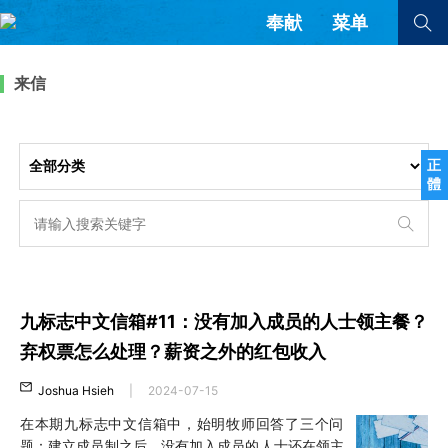
奉献
菜单
查看全部
查看全部
来信
文章
书评
访谈
问答
正
體
来信
隐私条款
其他的模式
教会带领
解经式讲道与神学
简体中文
正體中文
英语
福音传讲与宣教
成员制与教会纪律
九标志中文信箱#11：没有加入成员的人士领主餐？
西班牙语
葡萄牙语
俄语
乌兹别克语
达里语
波斯语
弃权票怎么处理？薪资之外的红包收入
团契生活与祷告
法语
罗马尼亚语
波兰语
Joshua Hsieh
|
2024-07-15
越南语
意大利语
德语
韩语
土耳其语
阿拉伯语
在本期九标志中文信箱中，始明牧师回答了三个问
阿尔巴尼亚语
塞尔维亚语
柬埔寨语
题：建立成员制之后，没有加入成员的人士还在领主