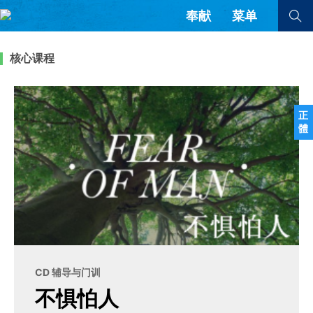
奉献
菜单
查看全部
查看全部
核心课程
文章
书评
访谈
问答
正
體
来信
隐私条款
其他的模式
教会带领
解经式讲道与神学
简体中文
正體中文
英语
福音传讲与宣教
成员制与教会纪律
西班牙语
葡萄牙语
俄语
乌兹别克语
达里语
波斯语
团契生活与祷告
法语
罗马尼亚语
波兰语
CD 辅导与门训
越南语
意大利语
德语
不惧怕人
韩语
土耳其语
阿拉伯语
阿尔巴尼亚语
塞尔维亚语
柬埔寨语