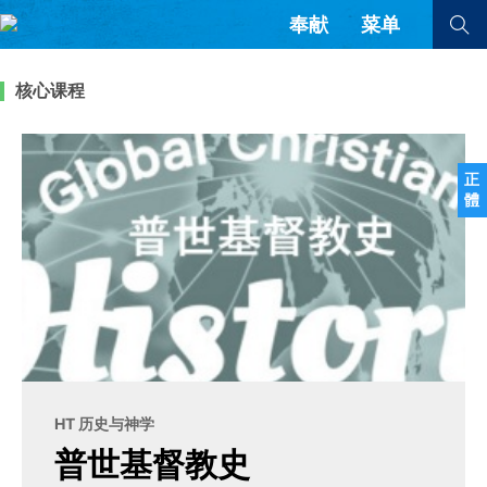
奉献
菜单
查看全部
查看全部
核心课程
文章
书评
访谈
问答
正
體
来信
隐私条款
其他的模式
教会带领
解经式讲道与神学
简体中文
正體中文
英语
福音传讲与宣教
成员制与教会纪律
西班牙语
葡萄牙语
俄语
乌兹别克语
达里语
波斯语
团契生活与祷告
法语
罗马尼亚语
波兰语
HT 历史与神学
越南语
意大利语
德语
普世基督教史
韩语
土耳其语
阿拉伯语
阿尔巴尼亚语
塞尔维亚语
柬埔寨语